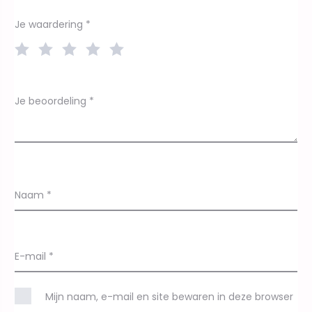
r
d
Je waardering
*
e
l
i
Je beoordeling
*
n
g
e
n
Naam
*
E-mail
*
Mijn naam, e-mail en site bewaren in deze browser