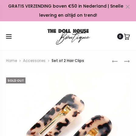
GRATIS VERZENDING boven €50 in Nederland | Snelle
Cl
levering en altijd on trend!
0
Prod
SHAWL
PHONE
Home
Accessories
Set of 2 Hair Clips
IN
CASE
navig
GOLDEN
IPHONE
SOLD OUT
BROWN
11
COLOR
AND
IN
GOLDEN
LIGHT
COLOR