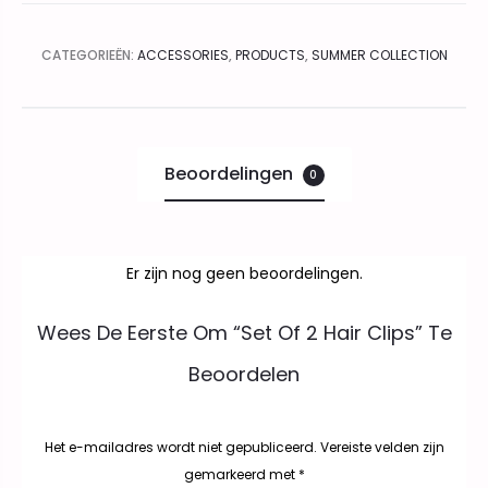
CATEGORIEËN:
ACCESSORIES
,
PRODUCTS
,
SUMMER COLLECTION
Beoordelingen
0
Er zijn nog geen beoordelingen.
B
Wees De Eerste Om “Set Of 2 Hair Clips” Te
e
Beoordelen
o
o
Het e-mailadres wordt niet gepubliceerd.
Vereiste velden zijn
gemarkeerd met
*