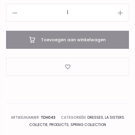
La
zipper
dress
black
Toevoegen aan winkelwagen
aantal
ARTIKELNUMMER:
TDH043
CATEGORIEËN:
DRESSES
,
LA SISTERS
COLLECTIE
,
PRODUCTS
,
SPRING COLLECTION