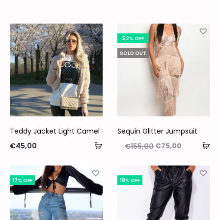
52% OFF
SOLD OUT
Teddy Jacket Light Camel
Sequin Glitter Jumpsuit
€
45,00
€
75,00
€
155,00
17% OFF
18% OFF