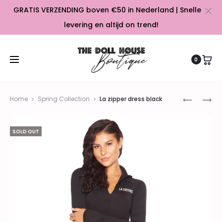
GRATIS VERZENDING boven €50 in Nederland | Snelle
Cl
levering en altijd on trend!
0
Prod
THE
SNAPBAC
Home
Spring Collection
La zipper dress black
DOLLHOU
CAPS
navig
CAP
SOLD OUT